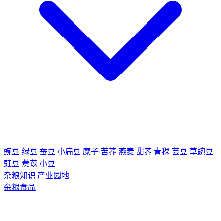
豌豆
绿豆
蚕豆
小扁豆
糜子
苦荞
燕麦
甜荞
青稞
芸豆
草豌豆
豇豆
薏苡
小豆
杂粮知识
产业园地
杂粮食品