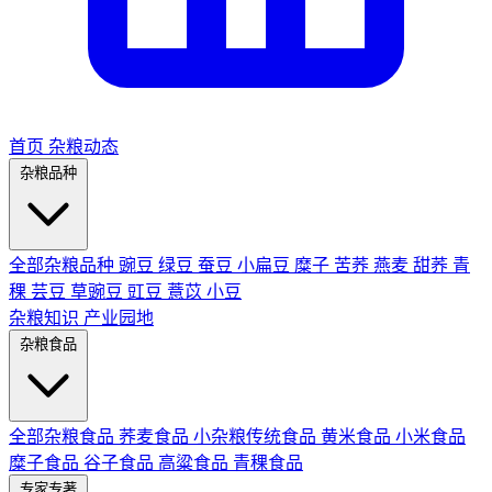
首页
杂粮动态
杂粮品种
全部杂粮品种
豌豆
绿豆
蚕豆
小扁豆
糜子
苦荞
燕麦
甜荞
青
稞
芸豆
草豌豆
豇豆
薏苡
小豆
杂粮知识
产业园地
杂粮食品
全部杂粮食品
荞麦食品
小杂粮传统食品
黄米食品
小米食品
糜子食品
谷子食品
高粱食品
青稞食品
专家专著