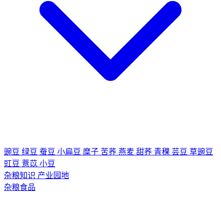
豌豆
绿豆
蚕豆
小扁豆
糜子
苦荞
燕麦
甜荞
青稞
芸豆
草豌豆
豇豆
薏苡
小豆
杂粮知识
产业园地
杂粮食品