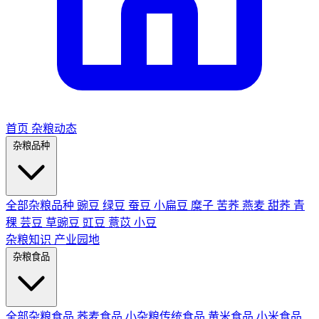
首页
杂粮动态
杂粮品种
全部杂粮品种
豌豆
绿豆
蚕豆
小扁豆
糜子
苦荞
燕麦
甜荞
青
稞
芸豆
草豌豆
豇豆
薏苡
小豆
杂粮知识
产业园地
杂粮食品
全部杂粮食品
荞麦食品
小杂粮传统食品
黄米食品
小米食品