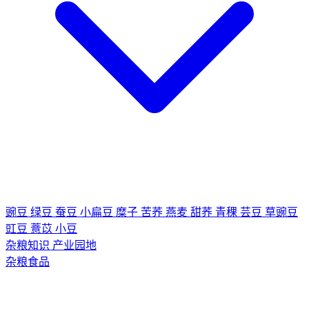
豌豆
绿豆
蚕豆
小扁豆
糜子
苦荞
燕麦
甜荞
青稞
芸豆
草豌豆
豇豆
薏苡
小豆
杂粮知识
产业园地
杂粮食品