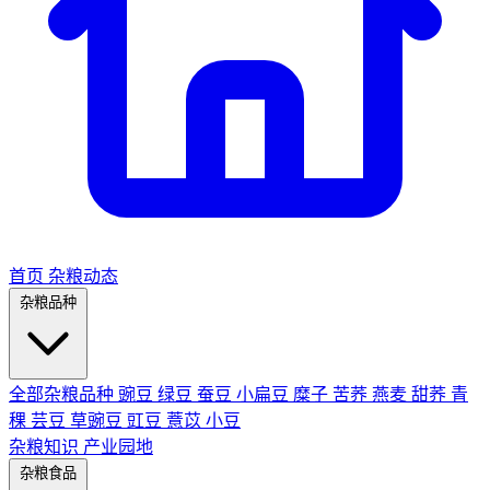
首页
杂粮动态
杂粮品种
全部杂粮品种
豌豆
绿豆
蚕豆
小扁豆
糜子
苦荞
燕麦
甜荞
青
稞
芸豆
草豌豆
豇豆
薏苡
小豆
杂粮知识
产业园地
杂粮食品