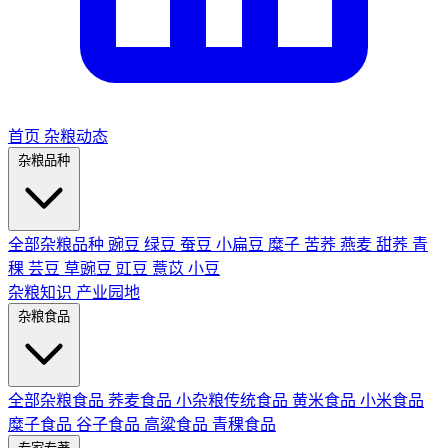
首页
杂粮动态
杂粮品种
全部杂粮品种
豌豆
绿豆
蚕豆
小扁豆
糜子
苦荞
燕麦
甜荞
青
稞
芸豆
草豌豆
豇豆
薏苡
小豆
杂粮知识
产业园地
杂粮食品
全部杂粮食品
荞麦食品
小杂粮传统食品
黄米食品
小米食品
糜子食品
谷子食品
高粱食品
青稞食品