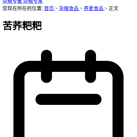
杂粮专著
杂粮专家
您现在所在的位置:
首页
>
杂粮食品
>
荞麦食品
>
正文
苦荞粑粑