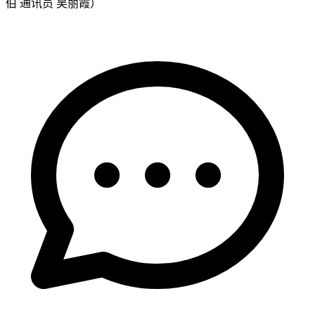
伯 通讯员 吴丽霞）