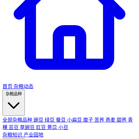
首页
杂粮动态
杂粮品种
全部杂粮品种
豌豆
绿豆
蚕豆
小扁豆
糜子
苦荞
燕麦
甜荞
青
稞
芸豆
草豌豆
豇豆
薏苡
小豆
杂粮知识
产业园地