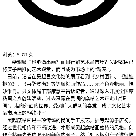
浏览：5,371次
杂粮糜子也能做出画？而且行销艺术品市场？吴起农民已
将糜子画推向艺术殿堂，而且成为市场上的“新宠”。
日前，记者在吴起县文化馆的展厅看到《乡村图》、《娃娃
抱鱼》、《喜鹊登梅》等等糜粘画作品……无不色泽艳丽、惟
妙惟肖。县文体局干部康慧平告诉记者，通过深入开展全国糜
粘画之乡创建活动，过去深藏在民间的糜粘艺术正走出“深
闺”，走向外面的世界，受到广大群众的喜爱，成了文化艺术
品市场上的“香饽饽”。
吴起糜粘画是一项传统的民间手工技艺，据考起源于唐初，
经过世代相传和不断改进，才形成吴起糜粘画独特的风格。创
作糜粘画先要选取不同颜色的糜子，然后对木板和糜子进行防