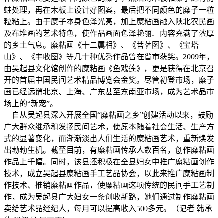
蛀处理，再在木板上设计好图案，最后把不同颜色的糜子一粒
粒粘上。由于糜子本身色泽光亮，加上糜粘画融入陕北农民画
及布堆画的艺术特色，使作品画面色泽艳丽、内容充满了浓厚
的乡土气息。糜粘画《十二属相》、《菩萨图》、《宝塔
山》、《丰收图》等几十种优秀作品曾在省市获奖。2009年，
由吴起县文化馆创作的糜粘画《鱼戏莲》，更是获得在北京召
开的首届中国民间艺术精品博览会金奖。尽管初登市场，糜子
画已经远销北京、上海、广东甚至东南亚市场，成为艺术品市
场上的“新宠”。
自从吴起县深入开展全国“糜粘画之乡”创建活动以来，鼓励
广大群众继承和发扬民间艺术，使原本随着社会生活、生产方
式的显著变化，而渐渐淡出人们生活的糜粘画艺术，重新焕发
出勃勃生机。截至目前，有糜粘画传承人数百名，创作糜粘画
作品上千幅。同时，该县还积极在全县妇女中推广糜粘画创作
技术，成立吴起县糜粘画手工艺品协会，以此来推广糜粘画制
作技术、推销糜粘画作品，使糜粘画这项传统的民间手工艺制
作，成为吴起县广大妇女一条创收新路，她们通过制作糜粘画
卖给艺术品经纪人，每月可以提高收入500多元。（记者 韩承