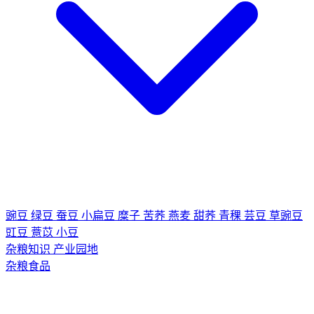
豌豆
绿豆
蚕豆
小扁豆
糜子
苦荞
燕麦
甜荞
青稞
芸豆
草豌豆
豇豆
薏苡
小豆
杂粮知识
产业园地
杂粮食品