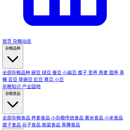
首页
杂粮动态
杂粮品种
全部杂粮品种
豌豆
绿豆
蚕豆
小扁豆
糜子
苦荞
燕麦
甜荞
青
稞
芸豆
草豌豆
豇豆
薏苡
小豆
杂粮知识
产业园地
杂粮食品
全部杂粮食品
荞麦食品
小杂粮传统食品
黄米食品
小米食品
糜子食品
谷子食品
高粱食品
青稞食品