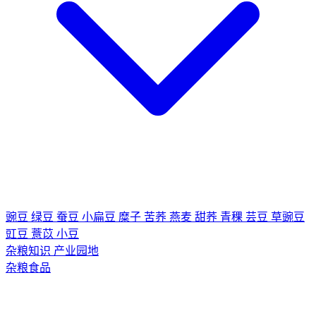
豌豆
绿豆
蚕豆
小扁豆
糜子
苦荞
燕麦
甜荞
青稞
芸豆
草豌豆
豇豆
薏苡
小豆
杂粮知识
产业园地
杂粮食品