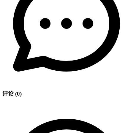
评论
(0)